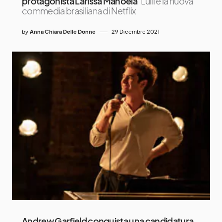
protagonista Larissa Manoela
Lulli è la nuova
commedia brasiliana di Netflix
by
Anna Chiara Delle Donne
29 Dicembre 2021
Andrew Garfield conquista una candidatura