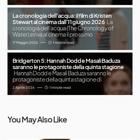
La cronologia dell’acqua: il film di Kristen
Stewart al cinema dall’11 giugno 2026
La
cronologia dell’acqua (The Chronology of
Water) arriva al cinema il prossimo
17 Maggio 2026
1 minute read
Bridgerton 5: Hannah Dodd e Masali Baduza
saranno le protagoniste della quinta stagione
Hannah Dodd e Masali Baduza saranno le
protagoniste della quinta stagione di
2 Aprile 2026
1 minute read
You May Also Like