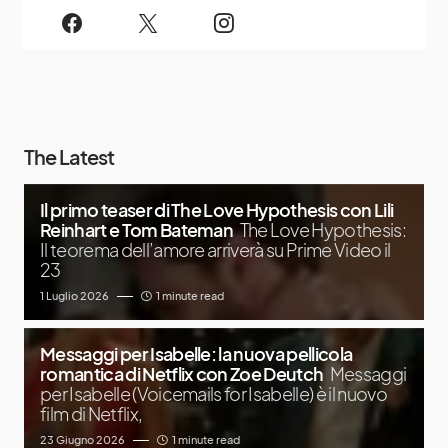
The Latest
Il primo teaser di The Love Hypothesis con Lili
Reinhart e Tom Bateman
The Love Hypothesis:
Il teorema dell’amore arriverà su Prime Video il
23
1 Luglio 2026
1 minute read
Messaggi per Isabelle: la nuova pellicola
romantica di Netflix con Zoe Deutch
Messaggi
per Isabelle (Voicemails for Isabelle) è il nuovo
film di Netflix,
23 Giugno 2026
1 minute read