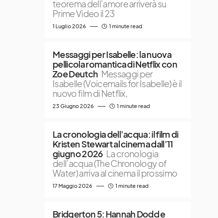
teorema dell’amore arriverà su
Prime Video il 23
1 Luglio 2026
1 minute read
Messaggi per Isabelle: la nuova
pellicola romantica di Netflix con
Zoe Deutch
Messaggi per
Isabelle (Voicemails for Isabelle) è il
nuovo film di Netflix,
23 Giugno 2026
1 minute read
La cronologia dell’acqua: il film di
Kristen Stewart al cinema dall’11
giugno 2026
La cronologia
dell’acqua (The Chronology of
Water) arriva al cinema il prossimo
17 Maggio 2026
1 minute read
Bridgerton 5: Hannah Dodd e