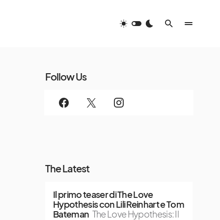
Follow Us
The Latest
Il primo teaser di The Love
Hypothesis con Lili Reinhart e Tom
Bateman
The Love Hypothesis: Il