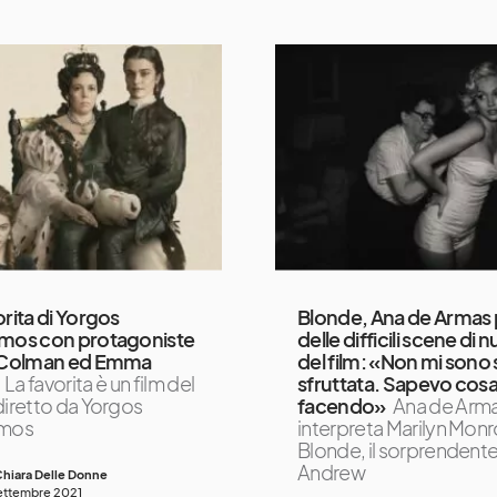
orita di Yorgos
Blonde, Ana de Armas 
imos con protagoniste
delle difficili scene di 
a Colman ed Emma
del film: «Non mi sono 
La favorita è un film del
sfruttata. Sapevo cosa
diretto da Yorgos
facendo»
Ana de Arm
imos
interpreta Marilyn Monr
Blonde, il sorprendente 
Andrew
hiara Delle Donne
ettembre 2021