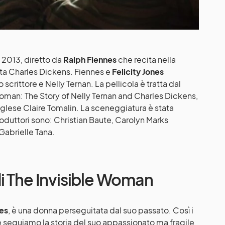
l 2013, diretto da
Ralph Fiennes
che recita nella
sta Charles Dickens. Fiennes e
Felicity Jones
 scrittore e Nelly Ternan. La pellicola è tratta dal
man: The Story of Nelly Ternan and Charles Dickens,
 inglese Claire Tomalin. La sceneggiatura è stata
roduttori sono: Christian Baute, Carolyn Marks
abrielle Tana.
di The Invisible Woman
nes
, è una donna perseguitata dal suo passato. Così i
, e seguiamo la storia del suo appassionato ma fragile