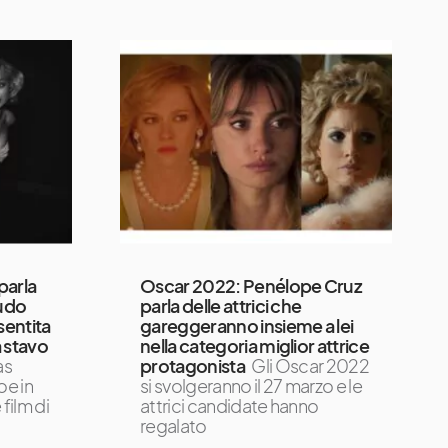
parla
Oscar 2022: Penélope Cruz
nudo
parla delle attrici che
sentita
gareggeranno insieme a lei
 stavo
nella categoria miglior attrice
as
protagonista
Gli Oscar 2022
oe in
si svolgeranno il 27 marzo e le
film di
attrici candidate hanno
regalato