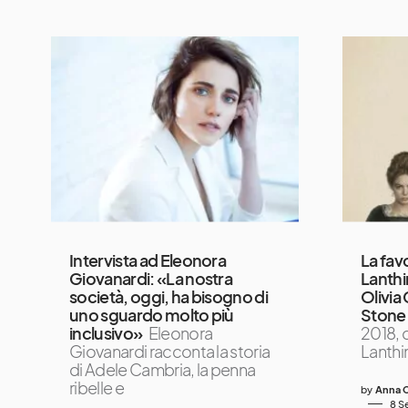
Intervista ad Eleonora
La fav
Giovanardi: «La nostra
Lanth
società, oggi, ha bisogno di
Olivi
uno sguardo molto più
Stone
inclusivo»
Eleonora
2018, 
Giovanardi racconta la storia
Lanth
di Adele Cambria, la penna
ribelle e
by
Anna C
8 S