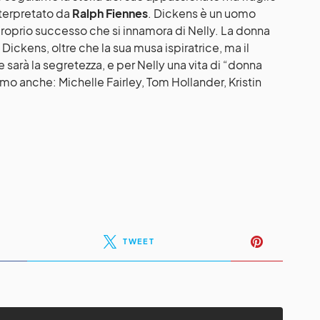
nterpretato da
Ralph Fiennes
. Dickens è un uomo
proprio successo che si innamora di Nelly. La donna
Dickens, oltre che la sua musa ispiratrice, ma il
 sarà la segretezza, e per Nelly una vita di “donna
iamo anche: Michelle Fairley, Tom Hollander, Kristin
TWEET