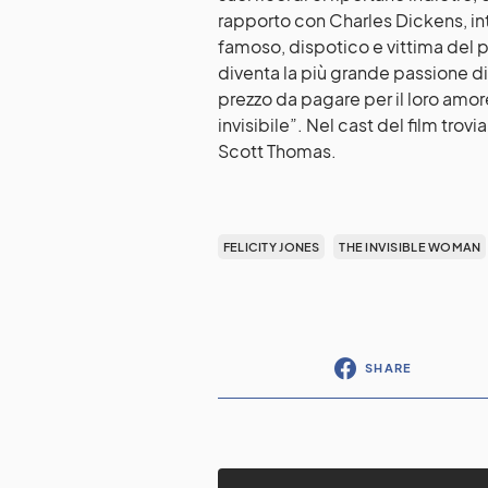
rapporto con Charles Dickens, i
famoso, dispotico e vittima del 
diventa la più grande passione di 
prezzo da pagare per il loro amore
invisibile”. Nel cast del film trov
Scott Thomas.
FELICITY JONES
THE INVISIBLE WOMAN
SHARE