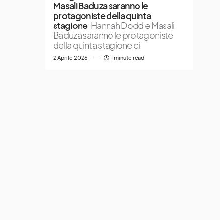
Masali Baduza saranno le
protagoniste della quinta
stagione
Hannah Dodd e Masali
Baduza saranno le protagoniste
della quinta stagione di
2 Aprile 2026
1 minute read