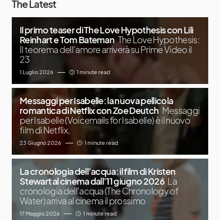
The Latest
Il primo teaser di The Love Hypothesis con Lili
Reinhart e Tom Bateman
The Love Hypothesis:
Il teorema dell’amore arriverà su Prime Video il
23
1 Luglio 2026
1 minute read
Messaggi per Isabelle: la nuova pellicola
romantica di Netflix con Zoe Deutch
Messaggi
per Isabelle (Voicemails for Isabelle) è il nuovo
film di Netflix,
23 Giugno 2026
1 minute read
La cronologia dell’acqua: il film di Kristen
Stewart al cinema dall’11 giugno 2026
La
cronologia dell’acqua (The Chronology of
Water) arriva al cinema il prossimo
17 Maggio 2026
1 minute read