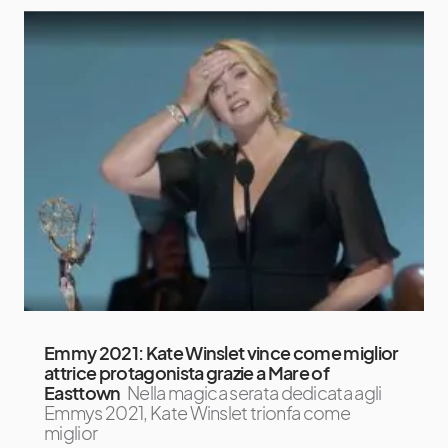
Emmy 2021: Kate Winslet vince come miglior
attrice protagonista grazie a Mare of
Easttown
Nella magica serata dedicata agli
Emmys 2021, Kate Winslet trionfa come
miglior