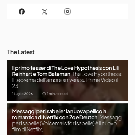
The Latest
Il primo teaser di The Love Hypothesis con Lili
Reinhart e Tom Bateman
The Love Hypothesis:
Il teorema dell’amore arriverà su Prime Video il
23
1 Luglio 2026
1 minute read
Messaggi per Isabelle: la nuova pellicola
romantica di Netflix con Zoe Deutch
Messaggi
per Isabelle (Voicemails for Isabelle) è il nuovo
film di Netflix,