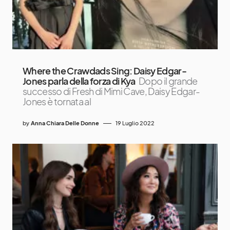
Where the Crawdads Sing: Daisy Edgar-
Jones parla della forza di Kya
Dopo il grande
successo di Fresh di Mimi Cave, Daisy Edgar-
Jones è tornata al
by
Anna Chiara Delle Donne
19 Luglio 2022