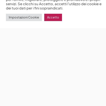
servizi. Se clicchi su Accetto, accetti l'utilizzo dei cookie e
dei tuoi dati per i fini sopraindicati.
Impostazioni Cookie
Accetto
Phoebe Dynevor e Nicola Coughlan
parteciperanno insieme all’evento Deadline’s
Contenders Television Livestream
Phoebe
Dynevor e Nicola Coughlan parteciperanno insieme
all’evento
by
Anna Chiara Delle Donne
14 Maggio 2021