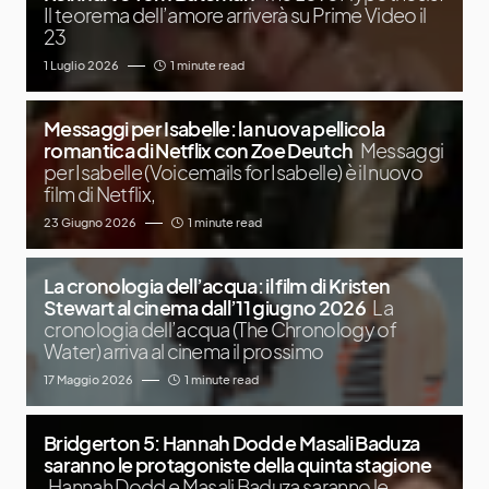
Il teorema dell’amore arriverà su Prime Video il
23
1 Luglio 2026
1 minute read
Messaggi per Isabelle: la nuova pellicola
romantica di Netflix con Zoe Deutch
Messaggi
per Isabelle (Voicemails for Isabelle) è il nuovo
film di Netflix,
23 Giugno 2026
1 minute read
La cronologia dell’acqua: il film di Kristen
Stewart al cinema dall’11 giugno 2026
La
cronologia dell’acqua (The Chronology of
Water) arriva al cinema il prossimo
17 Maggio 2026
1 minute read
Bridgerton 5: Hannah Dodd e Masali Baduza
saranno le protagoniste della quinta stagione
Hannah Dodd e Masali Baduza saranno le