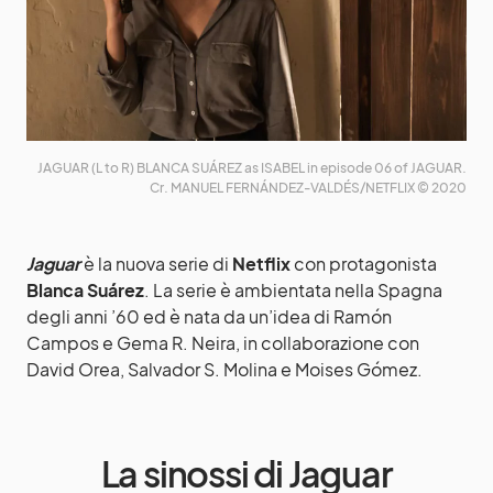
JAGUAR (L to R) BLANCA SUÁREZ as ISABEL in episode 06 of JAGUAR.
Cr. MANUEL FERNÁNDEZ-VALDÉS/NETFLIX © 2020
Jaguar
è la nuova serie di
Netflix
con protagonista
Blanca Suárez
. La serie è ambientata nella Spagna
degli anni ’60 ed è nata da un’idea di Ramón
Campos e Gema R. Neira, in collaborazione con
David Orea, Salvador S. Molina e Moises Gómez.
La sinossi di Jaguar