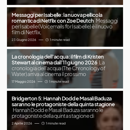
Messaggi per Isabelle: la nuova pellicola
romantica di Netflix con Zoe Deutch
Messaggi
per Isabelle (Voicemails for Isabelle) è il nuovo
film di Netflix,
23 Giugno 2026
1 minute read
La cronologia dell’acqua: il film di Kristen
Stewart al cinema dall’11 giugno 2026
La
cronologia dell’acqua (The Chronology of
Water) arriva al cinema il prossimo
17 Maggio 2026
1 minute read
Bridgerton 5: Hannah Dodd e Masali Baduza
saranno le protagoniste della quinta stagione
Hannah Dodd e Masali Baduza saranno le
protagoniste della quinta stagione di
2 Aprile 2026
1 minute read