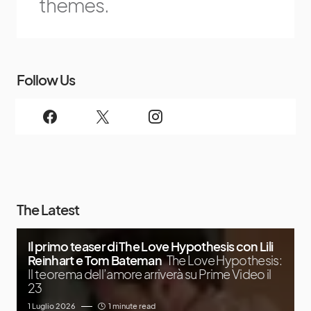
themes.
Follow Us
The Latest
Il primo teaser di The Love Hypothesis con Lili
Reinhart e Tom Bateman
The Love Hypothesis:
Il teorema dell’amore arriverà su Prime Video il
23
1 Luglio 2026
1 minute read