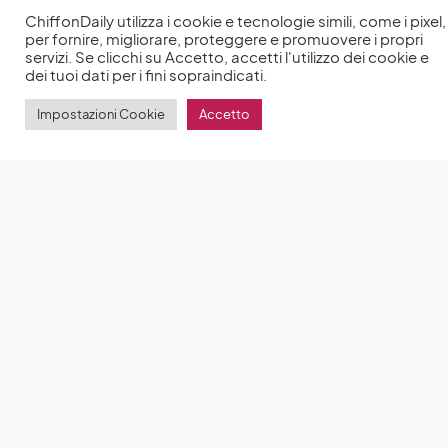
ChiffonDaily utilizza i cookie e tecnologie simili, come i pixel,
per fornire, migliorare, proteggere e promuovere i propri
servizi. Se clicchi su Accetto, accetti l'utilizzo dei cookie e
dei tuoi dati per i fini sopraindicati.
Impostazioni Cookie
Accetto
Too Much: la nuova serie di Netflix con protagonista
Megan Stalter
Too Much è la nuova serie tv di Netflix,
creata da Lena Dunham e Luis Felber,
by
Anna Chiara Delle Donne
20 Luglio 2025