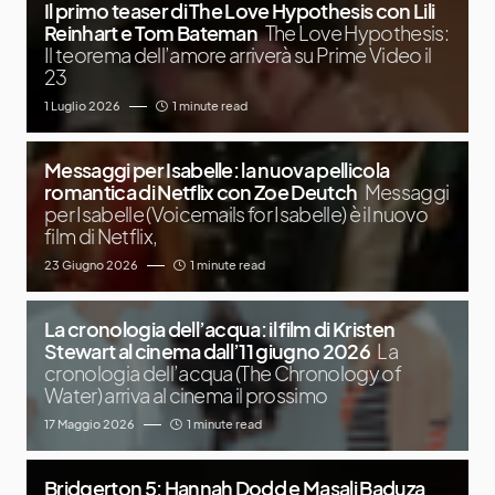
Il primo teaser di The Love Hypothesis con Lili
Reinhart e Tom Bateman
The Love Hypothesis:
Il teorema dell’amore arriverà su Prime Video il
23
1 Luglio 2026
1 minute read
Messaggi per Isabelle: la nuova pellicola
romantica di Netflix con Zoe Deutch
Messaggi
per Isabelle (Voicemails for Isabelle) è il nuovo
film di Netflix,
23 Giugno 2026
1 minute read
La cronologia dell’acqua: il film di Kristen
Stewart al cinema dall’11 giugno 2026
La
cronologia dell’acqua (The Chronology of
Water) arriva al cinema il prossimo
17 Maggio 2026
1 minute read
Bridgerton 5: Hannah Dodd e Masali Baduza