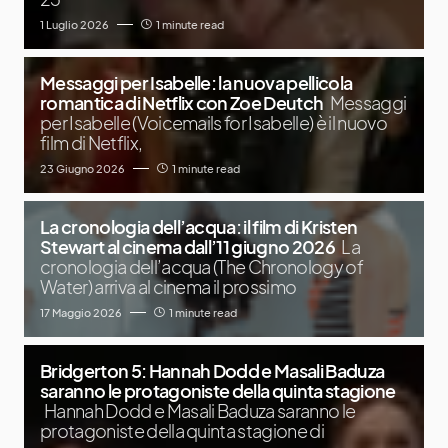
1 Luglio 2026
1 minute read
Messaggi per Isabelle: la nuova pellicola
romantica di Netflix con Zoe Deutch
Messaggi
per Isabelle (Voicemails for Isabelle) è il nuovo
film di Netflix,
23 Giugno 2026
1 minute read
La cronologia dell’acqua: il film di Kristen
Stewart al cinema dall’11 giugno 2026
La
cronologia dell’acqua (The Chronology of
Water) arriva al cinema il prossimo
17 Maggio 2026
1 minute read
Bridgerton 5: Hannah Dodd e Masali Baduza
saranno le protagoniste della quinta stagione
Hannah Dodd e Masali Baduza saranno le
protagoniste della quinta stagione di