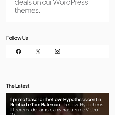
deals on our WordPress
themes.
Follow Us
The Latest
Il primo teaser di The Love Hypothesis con Lili
Reinhart e Tom Bateman
The Love Hypothesis:
Il teorema dell’amore arriverà su Prime Video il
23