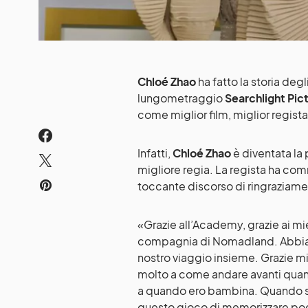
Chloé Zhao
ha fatto la storia deg
lungometraggio
Searchlight Pic
come miglior film, miglior regista
Infatti,
Chloé Zhao
è diventata la
migliore regia. La regista ha com
toccante discorso di ringraziament
«Grazie all’Academy, grazie ai mi
compagnia di Nomadland. Abbiam
nostro viaggio insieme. Grazie mi
molto a come andare avanti quando
a quando ero bambina. Quando so
questo gioco di memorizzare poes