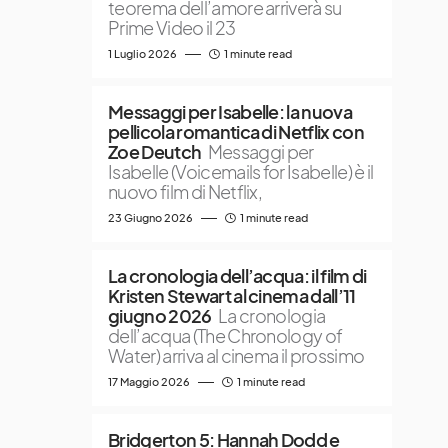
teorema dell’amore arriverà su
Prime Video il 23
1 Luglio 2026
1 minute read
Messaggi per Isabelle: la nuova
pellicola romantica di Netflix con
Zoe Deutch
Messaggi per
Isabelle (Voicemails for Isabelle) è il
nuovo film di Netflix,
23 Giugno 2026
1 minute read
La cronologia dell’acqua: il film di
Kristen Stewart al cinema dall’11
giugno 2026
La cronologia
dell’acqua (The Chronology of
Water) arriva al cinema il prossimo
17 Maggio 2026
1 minute read
Bridgerton 5: Hannah Dodd e