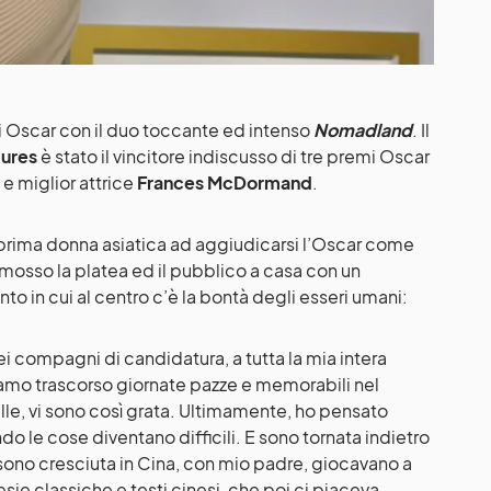
li Oscar con il duo toccante ed intenso
Nomadland
. Il
tures
è stato il vincitore indiscusso di tre premi Oscar
 e miglior attrice
Frances McDormand
.
 prima donna asiatica ad aggiudicarsi l’Oscar come
mosso la platea ed il pubblico a casa con un
o in cui al centro c’è la bontà degli esseri umani:
ei compagni di candidatura, a tutta la mia intera
o trascorso giornate pazze e memorabili nel
lle, vi sono così grata. Ultimamente, ho pensato
 le cose diventano difficili. E sono tornata indietro
no cresciuta in Cina, con mio padre, giocavano a
ie classiche e testi cinesi, che poi ci piaceva