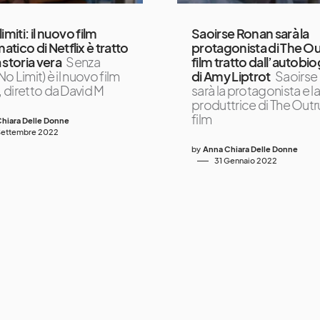
imiti: il nuovo film
Saoirse Ronan sarà la
tico di Netflix è tratto
protagonista di The Out
 storia vera
Senza
film tratto dall’autobio
(No Limit) è il nuovo film
di Amy Liptrot
Saoirse
, diretto da David M
sarà la protagonista e l
produttrice di The Outrun
film
hiara Delle Donne
Settembre 2022
by
Anna Chiara Delle Donne
31 Gennaio 2022