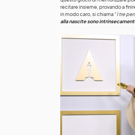
recitare insieme, provando a finire
in modo caro, si chiama “
I tre pe
alla nascite sono intrinsecamen