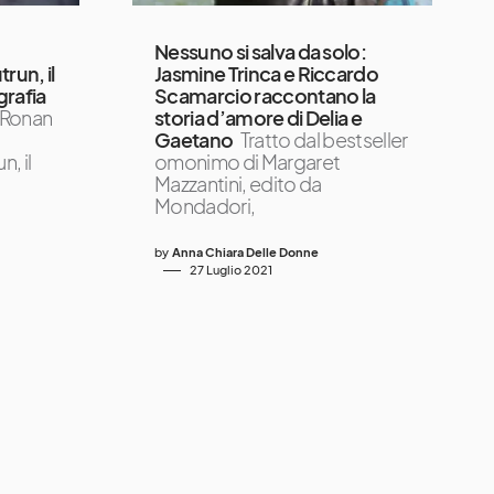
Nessuno si salva da solo:
run, il
Jasmine Trinca e Riccardo
grafia
Scamarcio raccontano la
 Ronan
storia d’amore di Delia e
a
Gaetano
Tratto dal bestseller
, il
omonimo di Margaret
Mazzantini, edito da
Mondadori,
by
Anna Chiara Delle Donne
27 Luglio 2021