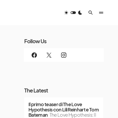
Follow Us
The Latest
Il primo teaser di The Love
Hypothesis con Lili Reinhart e Tom
Bateman
The Love Hypothesis: Il