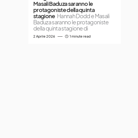
Masali Baduza saranno le
protagoniste della quinta
stagione
Hannah Dodd e Masali
Baduza saranno le protagoniste
della quinta stagione di
2 Aprile 2026
1 minute read