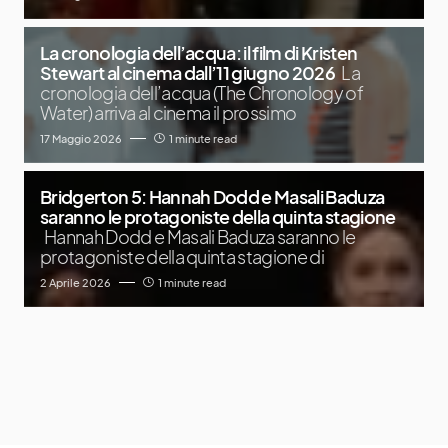
La cronologia dell’acqua: il film di Kristen
Stewart al cinema dall’11 giugno 2026
La
cronologia dell’acqua (The Chronology of
Water) arriva al cinema il prossimo
17 Maggio 2026
1 minute read
Bridgerton 5: Hannah Dodd e Masali Baduza
saranno le protagoniste della quinta stagione
Hannah Dodd e Masali Baduza saranno le
protagoniste della quinta stagione di
2 Aprile 2026
1 minute read