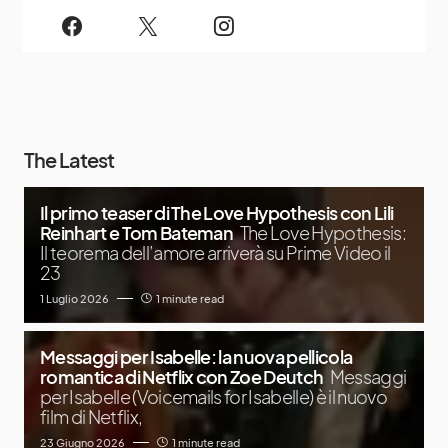
The Latest
Il primo teaser di The Love Hypothesis con Lili
Reinhart e Tom Bateman
The Love Hypothesis:
Il teorema dell’amore arriverà su Prime Video il
23
1 Luglio 2026
1 minute read
Messaggi per Isabelle: la nuova pellicola
romantica di Netflix con Zoe Deutch
Messaggi
per Isabelle (Voicemails for Isabelle) è il nuovo
film di Netflix,
23 Giugno 2026
1 minute read