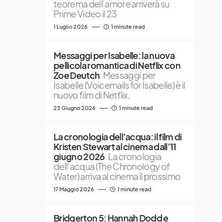
teorema dell’amore arriverà su
Prime Video il 23
1 Luglio 2026
1 minute read
Messaggi per Isabelle: la nuova
pellicola romantica di Netflix con
Zoe Deutch
Messaggi per
Isabelle (Voicemails for Isabelle) è il
nuovo film di Netflix,
23 Giugno 2026
1 minute read
La cronologia dell’acqua: il film di
Kristen Stewart al cinema dall’11
giugno 2026
La cronologia
dell’acqua (The Chronology of
Water) arriva al cinema il prossimo
17 Maggio 2026
1 minute read
Bridgerton 5: Hannah Dodd e