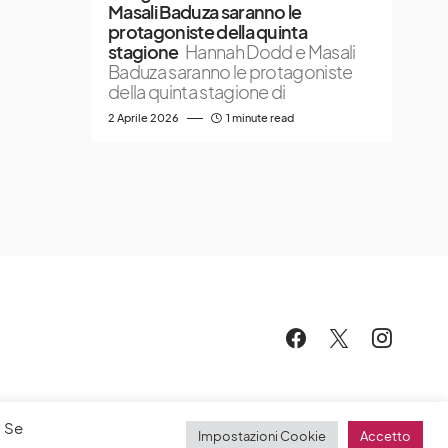
Masali Baduza saranno le
protagoniste della quinta
stagione
Hannah Dodd e Masali
Baduza saranno le protagoniste
della quinta stagione di
2 Aprile 2026
1 minute read
. Se
Impostazioni Cookie
Accetto