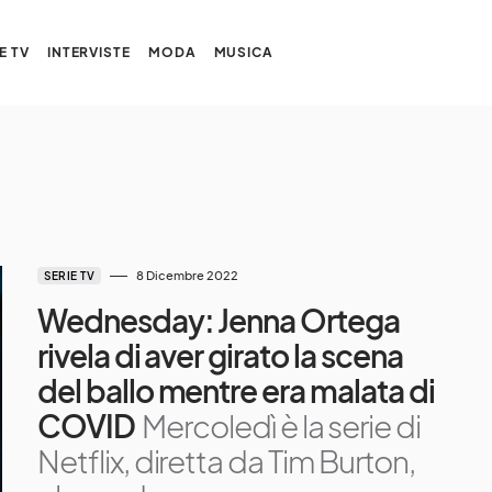
E TV
INTERVISTE
MODA
MUSICA
8 Dicembre 2022
SERIE TV
Wednesday: Jenna Ortega
rivela di aver girato la scena
del ballo mentre era malata di
COVID
Mercoledì è la serie di
Netflix, diretta da Tim Burton,