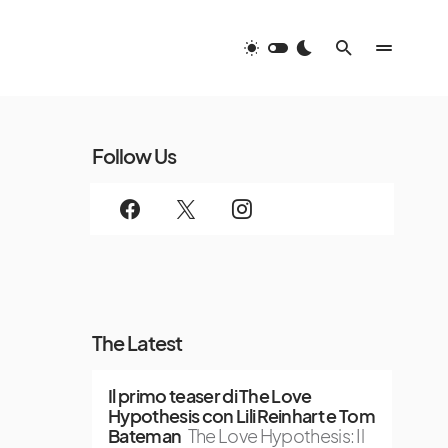
Follow Us
The Latest
Il primo teaser di The Love
Hypothesis con Lili Reinhart e Tom
Bateman
The Love Hypothesis: Il