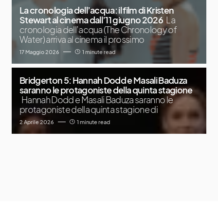
La cronologia dell’acqua: il film di Kristen
Stewart al cinema dall’11 giugno 2026
La
cronologia dell’acqua (The Chronology of
Water) arriva al cinema il prossimo
17 Maggio 2026
1 minute read
Bridgerton 5: Hannah Dodd e Masali Baduza
saranno le protagoniste della quinta stagione
Hannah Dodd e Masali Baduza saranno le
protagoniste della quinta stagione di
2 Aprile 2026
1 minute read