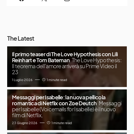
The Latest
Il primo teaser di The Love Hypothesis con Lili
Reinhart e Tom Bateman
The Love Hypothesis:
Il teorema dell’amore arriverà su Prime Video il
23
1 Luglio 2026
1 minute read
Messaggi per Isabelle: la nuova pellicola
romantica di Netflix con Zoe Deutch
Messaggi
per Isabelle (Voicemails for Isabelle) è il nuovo
film di Netflix,
23 Giugno 2026
1 minute read