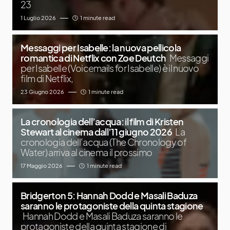
23
1 Luglio 2026
1 minute read
Messaggi per Isabelle: la nuova pellicola
romantica di Netflix con Zoe Deutch
Messaggi
per Isabelle (Voicemails for Isabelle) è il nuovo
film di Netflix,
23 Giugno 2026
1 minute read
La cronologia dell’acqua: il film di Kristen
Stewart al cinema dall’11 giugno 2026
La
cronologia dell’acqua (The Chronology of
Water) arriva al cinema il prossimo
17 Maggio 2026
1 minute read
Bridgerton 5: Hannah Dodd e Masali Baduza
saranno le protagoniste della quinta stagione
Hannah Dodd e Masali Baduza saranno le
protagoniste della quinta stagione di