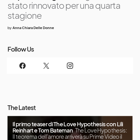
stato rinnovato per una quarta
stagione
by
Anna Chiara Delle Donne
Follow Us
The Latest
Il primo teaser di The Love Hypothesis con Lili
Reinhart e Tom Bateman
The Love Hypothesis:
Il teorema dell’amore arriverà su Prime Video il