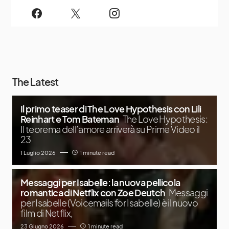
The Latest
Il primo teaser di The Love Hypothesis con Lili
Reinhart e Tom Bateman
The Love Hypothesis:
Il teorema dell’amore arriverà su Prime Video il
23
1 Luglio 2026
1 minute read
Messaggi per Isabelle: la nuova pellicola
romantica di Netflix con Zoe Deutch
Messaggi
per Isabelle (Voicemails for Isabelle) è il nuovo
film di Netflix,
23 Giugno 2026
1 minute read