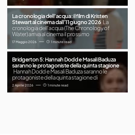
La cronologia dell’acqua: il film di Kristen
Stewart al cinema dall’11 giugno 2026
La
cronologia dell’acqua (The Chronology of
Water) arriva al cinema il prossimo
17 Maggio 2026
1 minute read
Bridgerton 5: Hannah Dodd e Masali Baduza
saranno le protagoniste della quinta stagione
Hannah Dodd e Masali Baduza saranno le
protagoniste della quinta stagione di
2 Aprile 2026
1 minute read