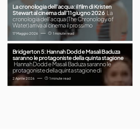
La cronologia dell’acqua: il film di Kristen
Stewart al cinema dall’11 giugno 2026
La
cronologia dell’acqua (The Chronology of
Water) arriva al cinema il prossimo
17 Maggio 2026
1 minute read
Bridgerton 5: Hannah Dodd e Masali Baduza
saranno le protagoniste della quinta stagione
Hannah Dodd e Masali Baduza saranno le
protagoniste della quinta stagione di
2 Aprile 2026
1 minute read