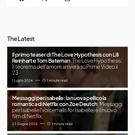
The Latest
Il primo teaser di The Love Hypothesis con Lili
Reinhart e Tom Bateman
The Love Hypothesis:
Il teorema dell’amore arriverà su Prime Video il
23
1 Luglio 2026
1 minute read
Messaggi per Isabelle: la nuova pellicola
romantica di Netflix con Zoe Deutch
Messaggi
per Isabelle (Voicemails for Isabelle) è il nuovo
film di Netflix,
23 Giugno 2026
1 minute read