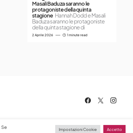
Masali Baduza saranno le
protagoniste della quinta
stagione
Hannah Dodd e Masali
Baduza saranno le protagoniste
della quinta stagione di
2 Aprile 2026
1 minute read
. Se
Impostazioni Cookie
Accetto