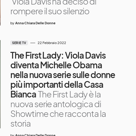
Viola Davis ha deciso di
rompere il suo silenzio
by
Anna Chiara Delle Donne
22 Febbraio 2022
SERIE TV
The First Lady: Viola Davis
diventa Michelle Obama
nella nuova serie sulle donne
più importanti della Casa
Bianca
The First Lady è la
nuova serie antologica di
Showtime che racconta la
storia
by
Anna Chiara Delle Donne