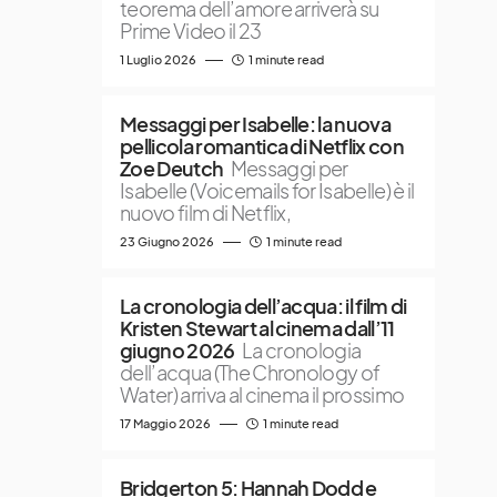
teorema dell’amore arriverà su
Prime Video il 23
1 Luglio 2026
1 minute read
Messaggi per Isabelle: la nuova
pellicola romantica di Netflix con
Zoe Deutch
Messaggi per
Isabelle (Voicemails for Isabelle) è il
nuovo film di Netflix,
23 Giugno 2026
1 minute read
La cronologia dell’acqua: il film di
Kristen Stewart al cinema dall’11
giugno 2026
La cronologia
dell’acqua (The Chronology of
Water) arriva al cinema il prossimo
17 Maggio 2026
1 minute read
Bridgerton 5: Hannah Dodd e