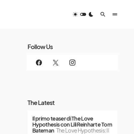
Follow Us
The Latest
Il primo teaser di The Love
Hypothesis con Lili Reinhart e Tom
Bateman
The Love Hypothesis: Il