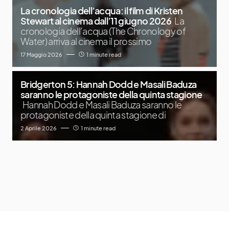
La cronologia dell’acqua: il film di Kristen
Stewart al cinema dall’11 giugno 2026
La
cronologia dell’acqua (The Chronology of
Water) arriva al cinema il prossimo
17 Maggio 2026
1 minute read
Bridgerton 5: Hannah Dodd e Masali Baduza
saranno le protagoniste della quinta stagione
Hannah Dodd e Masali Baduza saranno le
protagoniste della quinta stagione di
2 Aprile 2026
1 minute read