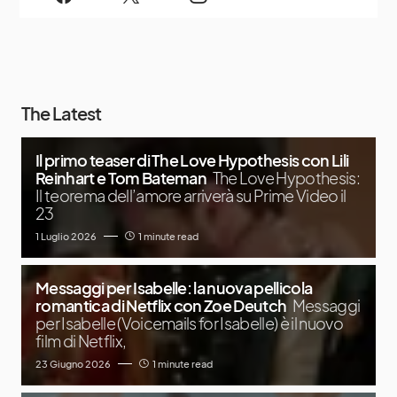
The Latest
Il primo teaser di The Love Hypothesis con Lili
Reinhart e Tom Bateman
The Love Hypothesis:
Il teorema dell’amore arriverà su Prime Video il
23
1 Luglio 2026
1 minute read
Messaggi per Isabelle: la nuova pellicola
romantica di Netflix con Zoe Deutch
Messaggi
per Isabelle (Voicemails for Isabelle) è il nuovo
film di Netflix,
23 Giugno 2026
1 minute read