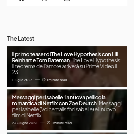
The Latest
Il primo teaser di The Love Hypothesis con Lili
Reinhart e Tom Bateman
The Love Hypothesis:
Il teorema dell’amore arriverà su Prime Video il
23
1 Luglio 2026
1 minute read
Messaggi per Isabelle: la nuova pellicola
romantica di Netflix con Zoe Deutch
Messaggi
per Isabelle (Voicemails for Isabelle) è il nuovo
film di Netflix,
23 Giugno 2026
1 minute read