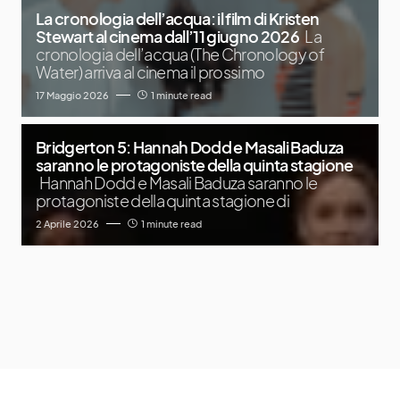
La cronologia dell’acqua: il film di Kristen
Stewart al cinema dall’11 giugno 2026
La
cronologia dell’acqua (The Chronology of
Water) arriva al cinema il prossimo
17 Maggio 2026
1 minute read
Bridgerton 5: Hannah Dodd e Masali Baduza
saranno le protagoniste della quinta stagione
Hannah Dodd e Masali Baduza saranno le
protagoniste della quinta stagione di
2 Aprile 2026
1 minute read