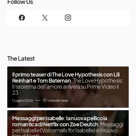
Follow Us
The Latest
Il primo teaser di The Love Hypothesis con Lili
Reinhart e Tom Bateman
The Love Hypothesis:
Il teorema dell’amore arriverà su Prime Video il
23
1 Luglio 2026
1 minute read
Messaggi per Isabelle: la nuova pellicola
romantica di Netflix con Zoe Deutch
Messaggi
per Isabelle (Voicemails for Isabelle) è il nuovo