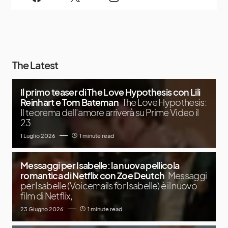
The Latest
Il primo teaser di The Love Hypothesis con Lili
Reinhart e Tom Bateman
The Love Hypothesis:
Il teorema dell’amore arriverà su Prime Video il
23
1 Luglio 2026
1 minute read
Messaggi per Isabelle: la nuova pellicola
romantica di Netflix con Zoe Deutch
Messaggi
per Isabelle (Voicemails for Isabelle) è il nuovo
film di Netflix,
23 Giugno 2026
1 minute read