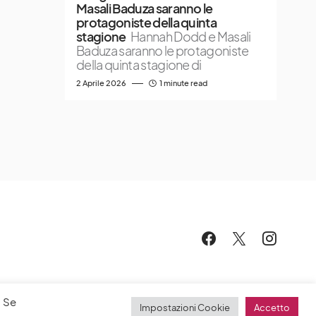
Masali Baduza saranno le
protagoniste della quinta
stagione
Hannah Dodd e Masali
Baduza saranno le protagoniste
della quinta stagione di
2 Aprile 2026
1 minute read
. Se
Impostazioni Cookie
Accetto