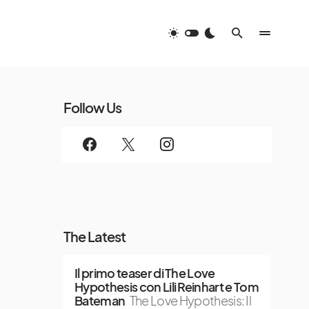
Follow Us
The Latest
Il primo teaser di The Love
Hypothesis con Lili Reinhart e Tom
Bateman
The Love Hypothesis: Il