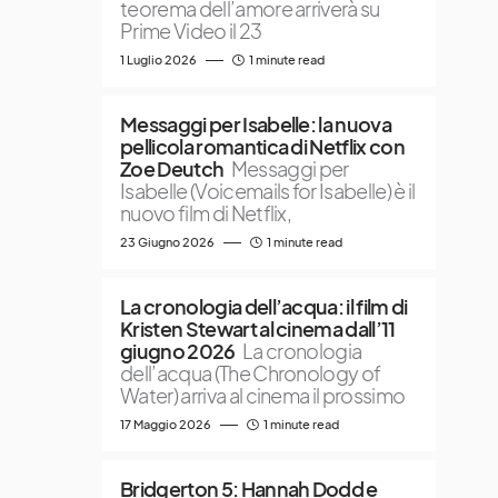
teorema dell’amore arriverà su
Prime Video il 23
1 Luglio 2026
1 minute read
Messaggi per Isabelle: la nuova
pellicola romantica di Netflix con
Zoe Deutch
Messaggi per
Isabelle (Voicemails for Isabelle) è il
nuovo film di Netflix,
23 Giugno 2026
1 minute read
La cronologia dell’acqua: il film di
Kristen Stewart al cinema dall’11
giugno 2026
La cronologia
dell’acqua (The Chronology of
Water) arriva al cinema il prossimo
17 Maggio 2026
1 minute read
Bridgerton 5: Hannah Dodd e