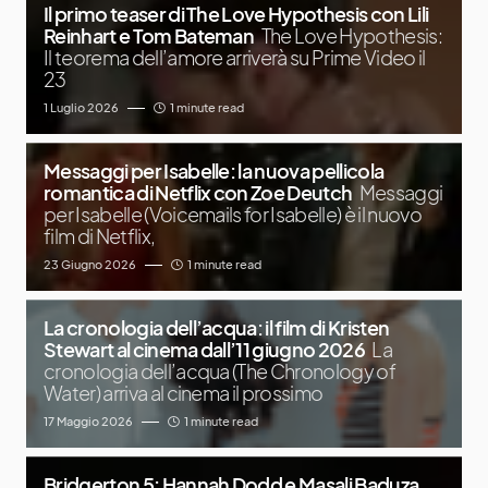
Il primo teaser di The Love Hypothesis con Lili
Reinhart e Tom Bateman
The Love Hypothesis:
Il teorema dell’amore arriverà su Prime Video il
23
1 Luglio 2026
1 minute read
Messaggi per Isabelle: la nuova pellicola
romantica di Netflix con Zoe Deutch
Messaggi
per Isabelle (Voicemails for Isabelle) è il nuovo
film di Netflix,
23 Giugno 2026
1 minute read
La cronologia dell’acqua: il film di Kristen
Stewart al cinema dall’11 giugno 2026
La
cronologia dell’acqua (The Chronology of
Water) arriva al cinema il prossimo
17 Maggio 2026
1 minute read
Bridgerton 5: Hannah Dodd e Masali Baduza