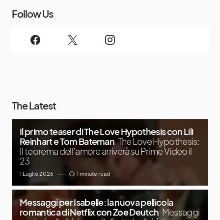
Follow Us
The Latest
Il primo teaser di The Love Hypothesis con Lili
Reinhart e Tom Bateman
The Love Hypothesis:
Il teorema dell’amore arriverà su Prime Video il
23
1 Luglio 2026
1 minute read
Messaggi per Isabelle: la nuova pellicola
romantica di Netflix con Zoe Deutch
Messaggi