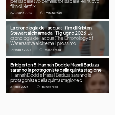
per Isabelle (Voicemails for Isabelle) è il nuovo
film di Netflix,
23 Giugno 2026
1 minute read
La cronologia dell’acqua: il film di Kristen
Stewart al cinema dall’11 giugno 2026
La
cronologia dell’acqua (The Chronology of
Water) arriva al cinema il prossimo
17 Maggio 2026
1 minute read
Bridgerton 5: Hannah Dodd e Masali Baduza
saranno le protagoniste della quinta stagione
Hannah Dodd e Masali Baduza saranno le
protagoniste della quinta stagione di
2 Aprile 2026
1 minute read