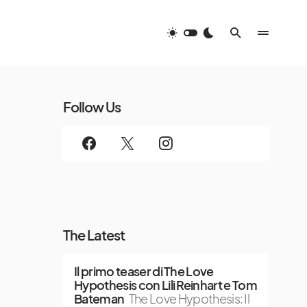
Follow Us
The Latest
Il primo teaser di The Love
Hypothesis con Lili Reinhart e Tom
Bateman
The Love Hypothesis: Il