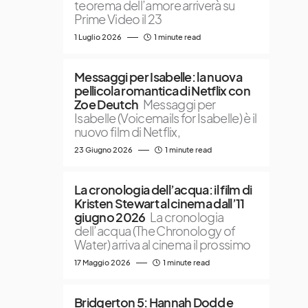
teorema dell’amore arriverà su
Prime Video il 23
1 Luglio 2026
1 minute read
Messaggi per Isabelle: la nuova
pellicola romantica di Netflix con
Zoe Deutch
Messaggi per
Isabelle (Voicemails for Isabelle) è il
nuovo film di Netflix,
23 Giugno 2026
1 minute read
La cronologia dell’acqua: il film di
Kristen Stewart al cinema dall’11
giugno 2026
La cronologia
dell’acqua (The Chronology of
Water) arriva al cinema il prossimo
17 Maggio 2026
1 minute read
Bridgerton 5: Hannah Dodd e