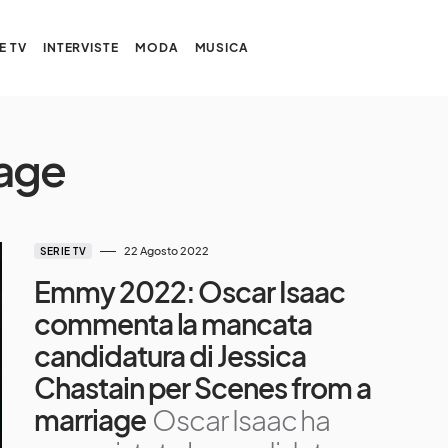
E TV
INTERVISTE
MODA
MUSICA
iage
22 Agosto 2022
SERIE TV
Emmy 2022: Oscar Isaac
commenta la mancata
candidatura di Jessica
Chastain per Scenes from a
marriage
Oscar Isaac ha