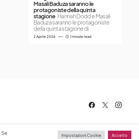
Masali Baduza saranno le
protagoniste della quinta
stagione
Hannah Dodd e Masali
Baduza saranno le protagoniste
della quinta stagione di
2 Aprile 2026
1 minute read
. Se
Impostazioni Cookie
Accetto