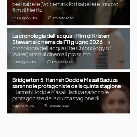
per Isabelle (Voicemails for Isabelle) è il nuovo
film di Netflix,
23 Giugno 2026
1 minute read
La cronologia dell’acqua: il film di Kristen
Stewart al cinema dall’11 giugno 2026
La
cronologia dell’acqua (The Chronology of
Water) arriva al cinema il prossimo
17 Maggio 2026
1 minute read
Bridgerton 5: Hannah Dodd e Masali Baduza
saranno le protagoniste della quinta stagione
Hannah Dodd e Masali Baduza saranno le
protagoniste della quinta stagione di
2 Aprile 2026
1 minute read