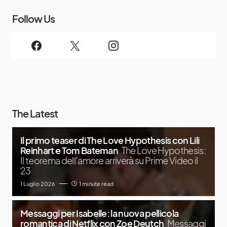
Follow Us
The Latest
Il primo teaser di The Love Hypothesis con Lili
Reinhart e Tom Bateman
The Love Hypothesis:
Il teorema dell’amore arriverà su Prime Video il
23
1 Luglio 2026
1 minute read
Messaggi per Isabelle: la nuova pellicola
romantica di Netflix con Zoe Deutch
Messaggi