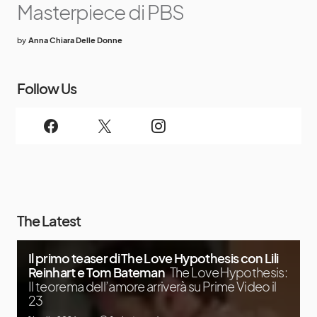
Masterpiece di PBS
by
Anna Chiara Delle Donne
Follow Us
The Latest
Il primo teaser di The Love Hypothesis con Lili
Reinhart e Tom Bateman
The Love Hypothesis:
Il teorema dell’amore arriverà su Prime Video il
23