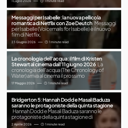
1 Luglio 2026
1 minute read
Messaggi per Isabelle: la nuova pellicola
romantica di Netflix con Zoe Deutch
Messaggi
per Isabelle (Voicemails for Isabelle) è il nuovo
film di Netflix,
23 Giugno 2026
1 minute read
La cronologia dell’acqua: il film di Kristen
Stewart al cinema dall’11 giugno 2026
La
cronologia dell’acqua (The Chronology of
Water) arriva al cinema il prossimo
17 Maggio 2026
1 minute read
Bridgerton 5: Hannah Dodd e Masali Baduza
saranno le protagoniste della quinta stagione
Hannah Dodd e Masali Baduza saranno le
protagoniste della quinta stagione di
2 Aprile 2026
1 minute read