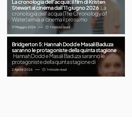
La cronologia dell’acqua: il film di Kristen
Stewart al cinema dall’11 giugno 2026
La
cronologia dell’acqua (The Chronology of
Water) arriva al cinema il prossimo
17 Maggio 2026
1 minute read
Bridgerton 5: Hannah Dodd e Masali Baduza
saranno le protagoniste della quinta stagione
Hannah Dodd e Masali Baduza saranno le
protagoniste della quinta stagione di
2 Aprile 2026
1 minute read