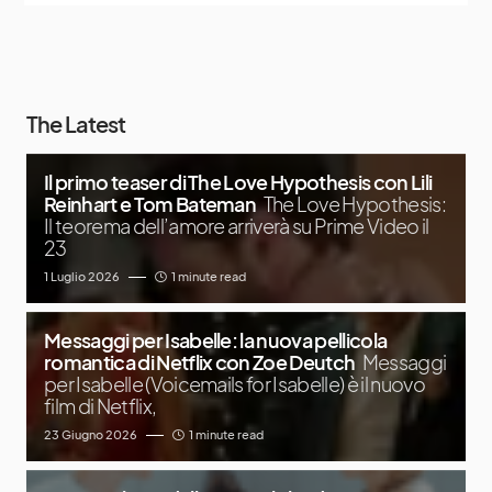
The Latest
Il primo teaser di The Love Hypothesis con Lili
Reinhart e Tom Bateman
The Love Hypothesis:
Il teorema dell’amore arriverà su Prime Video il
23
1 Luglio 2026
1 minute read
Messaggi per Isabelle: la nuova pellicola
romantica di Netflix con Zoe Deutch
Messaggi
per Isabelle (Voicemails for Isabelle) è il nuovo
film di Netflix,
23 Giugno 2026
1 minute read