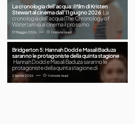
La cronologia dell’acqua: il film di Kristen
Stewart al cinema dall’11 giugno 2026
La
cronologia dell’acqua (The Chronology of
Water) arriva al cinema il prossimo
17 Maggio 2026
1 minute read
Bridgerton 5: Hannah Dodd e Masali Baduza
saranno le protagoniste della quinta stagione
Hannah Dodd e Masali Baduza saranno le
protagoniste della quinta stagione di
2 Aprile 2026
1 minute read