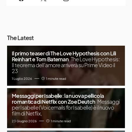
The Latest
Il primo teaser di The Love Hypothesis con Lili
Reinhart e Tom Bateman
The Love Hypothesis:
Il teorema dell’amore arriverà su Prime Video il
23
1 Luglio 2026
1 minute read
Messaggi per Isabelle: la nuova pellicola
romantica di Netflix con Zoe Deutch
Messaggi
per Isabelle (Voicemails for Isabelle) è il nuovo
film di Netflix,
23 Giugno 2026
1 minute read