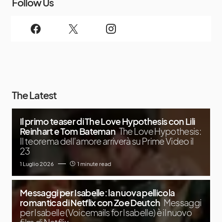
Follow Us
The Latest
Il primo teaser di The Love Hypothesis con Lili
Reinhart e Tom Bateman
The Love Hypothesis:
Il teorema dell’amore arriverà su Prime Video il
23
1 Luglio 2026
1 minute read
Messaggi per Isabelle: la nuova pellicola
romantica di Netflix con Zoe Deutch
Messaggi
per Isabelle (Voicemails for Isabelle) è il nuovo