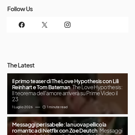
Follow Us
The Latest
Il primo teaser di The Love Hypothesis con Lili
Reinhart e Tom Bateman
The Love Hypothesis:
Il teorema dell’amore arriverà su Prime Video il
23
1 Luglio 2026
1 minute read
Messaggi per Isabelle: la nuova pellicola
romantica di Netflix con Zoe Deutch
Messaggi