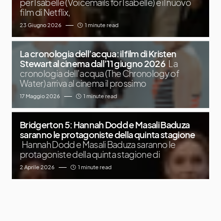
per Isabelle (Voicemails for Isabelle) è il nuovo
film di Netflix,
23 Giugno 2026
1 minute read
La cronologia dell’acqua: il film di Kristen
Stewart al cinema dall’11 giugno 2026
La
cronologia dell’acqua (The Chronology of
Water) arriva al cinema il prossimo
17 Maggio 2026
1 minute read
Bridgerton 5: Hannah Dodd e Masali Baduza
saranno le protagoniste della quinta stagione
Hannah Dodd e Masali Baduza saranno le
protagoniste della quinta stagione di
2 Aprile 2026
1 minute read