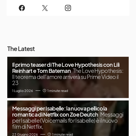
The Latest
Il primo teaser di The Love Hypothesis con Lili
Reinhart e Tom Bateman
The Love Hypothesis:
Il teorema dell’amore arriverà su Prime Video il
23
1 Luglio 2026
1 minute read
Messaggi per Isabelle: la nuova pellicola
romantica di Netflix con Zoe Deutch
Messaggi
per Isabelle (Voicemails for Isabelle) è il nuovo
film di Netflix,
23 Giugno 2026
1 minute read