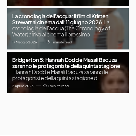
La cronologia dell’acqua: il film di Kristen
Stewart al cinema dall’11 giugno 2026
La
cronologia dell’acqua (The Chronology of
Water) arriva al cinema il prossimo
17 Maggio 2026
1 minute read
Bridgerton 5: Hannah Dodd e Masali Baduza
saranno le protagoniste della quinta stagione
Hannah Dodd e Masali Baduza saranno le
protagoniste della quinta stagione di
2 Aprile 2026
1 minute read