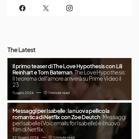
The Latest
Il primo teaser di The Love Hypothesis con Lili
Reinhart e Tom Bateman
The Love Hypothesis:
Il teorema dell’amore arriverà su Prime Video il
23
1 Luglio 2026
1 minute read
Messaggi per Isabelle: la nuova pellicola
romantica di Netflix con Zoe Deutch
Messaggi
per Isabelle (Voicemails for Isabelle) è il nuovo
film di Netflix,
23 Giugno 2026
1 minute read