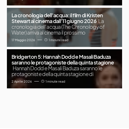
La cronologia dell’acqua: il film di Kristen
Stewart al cinema dall’11 giugno 2026
La
cronologia dell’acqua (The Chronology of
Water) arriva al cinema il prossimo
17 Maggio 2026
1 minute read
Bridgerton 5: Hannah Dodd e Masali Baduza
saranno le protagoniste della quinta stagione
Hannah Dodd e Masali Baduza saranno le
protagoniste della quinta stagione di
2 Aprile 2026
1 minute read