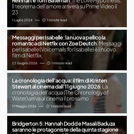
Reinhart e Tom Bateman
The Love Hypothesis:
Il teorema dell’amore arriverà su Prime Video il
23
1 Luglio 2026
1 minute read
Messaggi per Isabelle: la nuova pellicola
romantica di Netflix con Zoe Deutch
Messaggi
per Isabelle (Voicemails for Isabelle) è il nuovo
film di Netflix,
23 Giugno 2026
1 minute read
La cronologia dell’acqua: il film di Kristen
Stewart al cinema dall’11 giugno 2026
La
cronologia dell’acqua (The Chronology of
Water) arriva al cinema il prossimo
17 Maggio 2026
1 minute read
Bridgerton 5: Hannah Dodd e Masali Baduza
saranno le protagoniste della quinta stagione