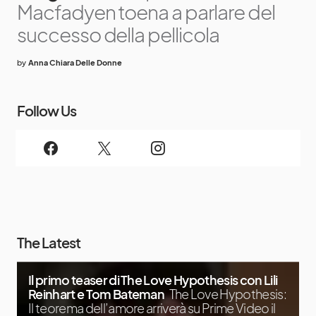
Macfadyen toena a parlare del
successo della pellicola
by
Anna Chiara Delle Donne
Follow Us
The Latest
Il primo teaser di The Love Hypothesis con Lili
Reinhart e Tom Bateman
The Love Hypothesis:
Il teorema dell’amore arriverà su Prime Video il