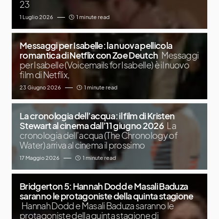
23
1 Luglio 2026
1 minute read
Messaggi per Isabelle: la nuova pellicola
romantica di Netflix con Zoe Deutch
Messaggi
per Isabelle (Voicemails for Isabelle) è il nuovo
film di Netflix,
23 Giugno 2026
1 minute read
La cronologia dell’acqua: il film di Kristen
Stewart al cinema dall’11 giugno 2026
La
cronologia dell’acqua (The Chronology of
Water) arriva al cinema il prossimo
17 Maggio 2026
1 minute read
Bridgerton 5: Hannah Dodd e Masali Baduza
saranno le protagoniste della quinta stagione
Hannah Dodd e Masali Baduza saranno le
protagoniste della quinta stagione di