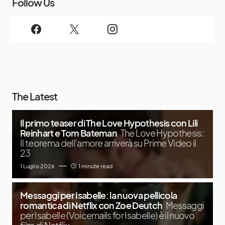
Follow Us
The Latest
Il primo teaser di The Love Hypothesis con Lili
Reinhart e Tom Bateman
The Love Hypothesis:
Il teorema dell’amore arriverà su Prime Video il
23
1 Luglio 2026
1 minute read
Messaggi per Isabelle: la nuova pellicola
romantica di Netflix con Zoe Deutch
Messaggi
per Isabelle (Voicemails for Isabelle) è il nuovo