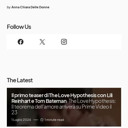
by
Anna Chiara Delle Donne
Follow Us
The Latest
Il primo teaser di The Love Hypothesis con Lili
Reinhart e Tom Bateman
The Love Hypothesis:
Il teorema dell’amore arriverà su Prime Video il
23
1 Luglio 2026
1 minute read