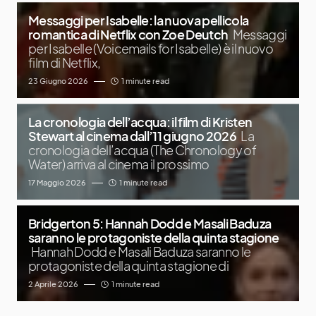
Messaggi per Isabelle: la nuova pellicola
romantica di Netflix con Zoe Deutch
Messaggi
per Isabelle (Voicemails for Isabelle) è il nuovo
film di Netflix,
23 Giugno 2026
1 minute read
La cronologia dell’acqua: il film di Kristen
Stewart al cinema dall’11 giugno 2026
La
cronologia dell’acqua (The Chronology of
Water) arriva al cinema il prossimo
17 Maggio 2026
1 minute read
Bridgerton 5: Hannah Dodd e Masali Baduza
saranno le protagoniste della quinta stagione
Hannah Dodd e Masali Baduza saranno le
protagoniste della quinta stagione di
2 Aprile 2026
1 minute read