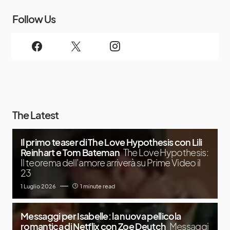
Follow Us
The Latest
Il primo teaser di The Love Hypothesis con Lili
Reinhart e Tom Bateman
The Love Hypothesis:
Il teorema dell’amore arriverà su Prime Video il
23
1 Luglio 2026
1 minute read
Messaggi per Isabelle: la nuova pellicola
romantica di Netflix con Zoe Deutch
Messaggi