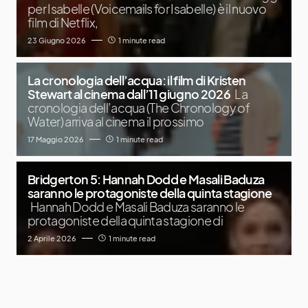
per Isabelle (Voicemails for Isabelle) è il nuovo
film di Netflix,
23 Giugno 2026
1 minute read
La cronologia dell’acqua: il film di Kristen
Stewart al cinema dall’11 giugno 2026
La
cronologia dell’acqua (The Chronology of
Water) arriva al cinema il prossimo
17 Maggio 2026
1 minute read
Bridgerton 5: Hannah Dodd e Masali Baduza
saranno le protagoniste della quinta stagione
Hannah Dodd e Masali Baduza saranno le
protagoniste della quinta stagione di
2 Aprile 2026
1 minute read