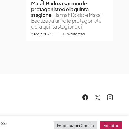
Masali Baduza saranno le
protagoniste della quinta
stagione
Hannah Dodd e Masali
Baduza saranno le protagoniste
della quinta stagione di
2 Aprile 2026
1 minute read
. Se
Impostazioni Cookie
Accetto