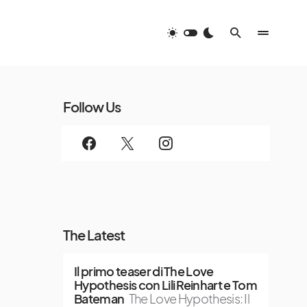
Follow Us
The Latest
Il primo teaser di The Love
Hypothesis con Lili Reinhart e Tom
Bateman
The Love Hypothesis: Il