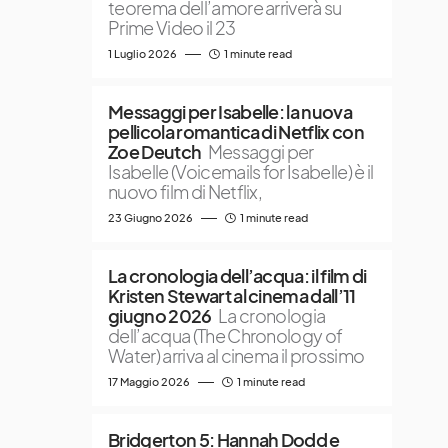
teorema dell’amore arriverà su
Prime Video il 23
1 Luglio 2026
1 minute read
Messaggi per Isabelle: la nuova
pellicola romantica di Netflix con
Zoe Deutch
Messaggi per
Isabelle (Voicemails for Isabelle) è il
nuovo film di Netflix,
23 Giugno 2026
1 minute read
La cronologia dell’acqua: il film di
Kristen Stewart al cinema dall’11
giugno 2026
La cronologia
dell’acqua (The Chronology of
Water) arriva al cinema il prossimo
17 Maggio 2026
1 minute read
Bridgerton 5: Hannah Dodd e