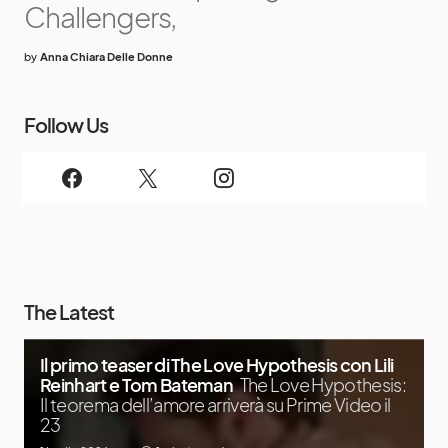
Challengers,
by
Anna Chiara Delle Donne
Follow Us
The Latest
Il primo teaser di The Love Hypothesis con Lili
Reinhart e Tom Bateman
The Love Hypothesis:
Il teorema dell’amore arriverà su Prime Video il
23