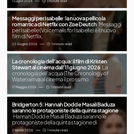
1 Luglio 2026
1 minute read
Messaggi per Isabelle: la nuova pellicola
romantica di Netflix con Zoe Deutch
Messaggi
per Isabelle (Voicemails for Isabelle) è il nuovo
film di Netflix,
23 Giugno 2026
1 minute read
La cronologia dell’acqua: il film di Kristen
Stewart al cinema dall’11 giugno 2026
La
cronologia dell’acqua (The Chronology of
Water) arriva al cinema il prossimo
17 Maggio 2026
1 minute read
Bridgerton 5: Hannah Dodd e Masali Baduza
saranno le protagoniste della quinta stagione
Hannah Dodd e Masali Baduza saranno le
protagoniste della quinta stagione di
2 Aprile 2026
1 minute read