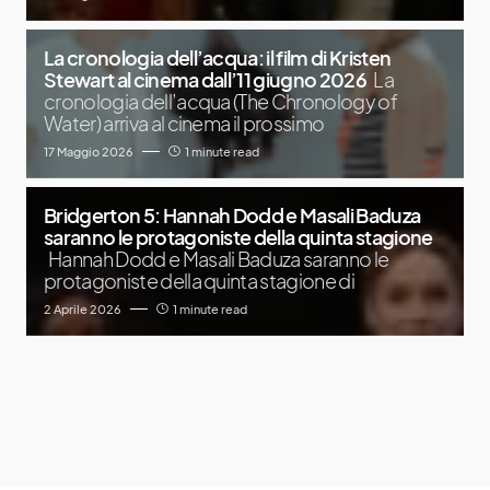
La cronologia dell’acqua: il film di Kristen
Stewart al cinema dall’11 giugno 2026
La
cronologia dell’acqua (The Chronology of
Water) arriva al cinema il prossimo
17 Maggio 2026
1 minute read
Bridgerton 5: Hannah Dodd e Masali Baduza
saranno le protagoniste della quinta stagione
Hannah Dodd e Masali Baduza saranno le
protagoniste della quinta stagione di
2 Aprile 2026
1 minute read