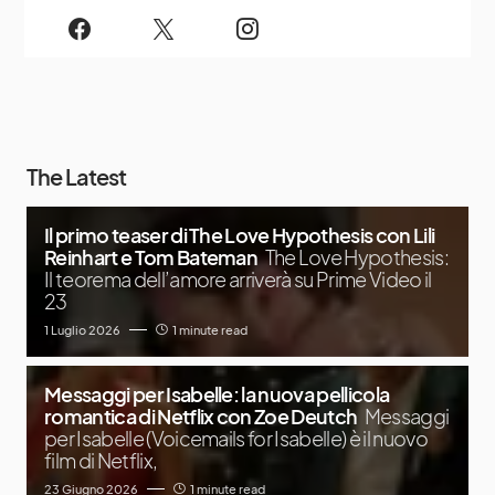
The Latest
Il primo teaser di The Love Hypothesis con Lili
Reinhart e Tom Bateman
The Love Hypothesis:
Il teorema dell’amore arriverà su Prime Video il
23
1 Luglio 2026
1 minute read
Messaggi per Isabelle: la nuova pellicola
romantica di Netflix con Zoe Deutch
Messaggi
per Isabelle (Voicemails for Isabelle) è il nuovo
film di Netflix,
23 Giugno 2026
1 minute read