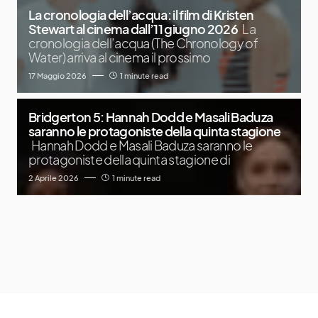
La cronologia dell’acqua: il film di Kristen
Stewart al cinema dall’11 giugno 2026
La
cronologia dell’acqua (The Chronology of
Water) arriva al cinema il prossimo
17 Maggio 2026
1 minute read
Bridgerton 5: Hannah Dodd e Masali Baduza
saranno le protagoniste della quinta stagione
Hannah Dodd e Masali Baduza saranno le
protagoniste della quinta stagione di
2 Aprile 2026
1 minute read