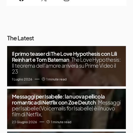
The Latest
Il primo teaser di The Love Hypothesis con Lili
Reinhart e Tom Bateman
The Love Hypothesis:
Il teorema dell’amore arriverà su Prime Video il
23
1 Luglio 2026
1 minute read
Messaggi per Isabelle: la nuova pellicola
romantica di Netflix con Zoe Deutch
Messaggi
per Isabelle (Voicemails for Isabelle) è il nuovo
film di Netflix,
23 Giugno 2026
1 minute read