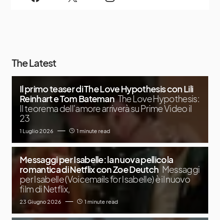
The Latest
Il primo teaser di The Love Hypothesis con Lili
Reinhart e Tom Bateman
The Love Hypothesis:
Il teorema dell’amore arriverà su Prime Video il
23
1 Luglio 2026
1 minute read
Messaggi per Isabelle: la nuova pellicola
romantica di Netflix con Zoe Deutch
Messaggi
per Isabelle (Voicemails for Isabelle) è il nuovo
film di Netflix,
23 Giugno 2026
1 minute read