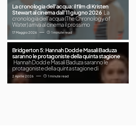
La cronologia dell’acqua: il film di Kristen
Stewart al cinema dall’11 giugno 2026
La
cronologia dell’acqua (The Chronology of
Water) arriva al cinema il prossimo
17 Maggio 2026
1 minute read
Bridgerton 5: Hannah Dodd e Masali Baduza
saranno le protagoniste della quinta stagione
Hannah Dodd e Masali Baduza saranno le
protagoniste della quinta stagione di
2 Aprile 2026
1 minute read