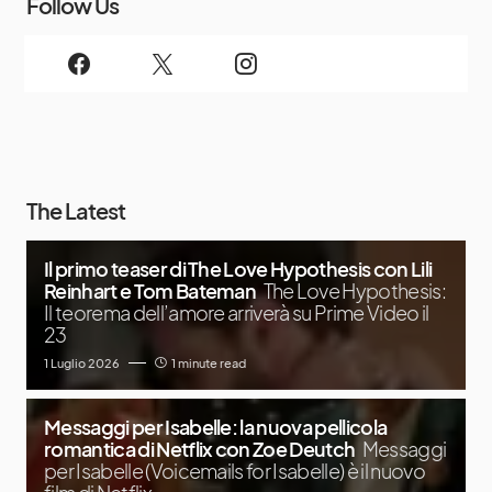
Follow Us
The Latest
Il primo teaser di The Love Hypothesis con Lili
Reinhart e Tom Bateman
The Love Hypothesis:
Il teorema dell’amore arriverà su Prime Video il
23
1 Luglio 2026
1 minute read
Messaggi per Isabelle: la nuova pellicola
romantica di Netflix con Zoe Deutch
Messaggi
per Isabelle (Voicemails for Isabelle) è il nuovo