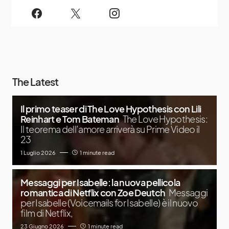
The Latest
Il primo teaser di The Love Hypothesis con Lili
Reinhart e Tom Bateman
The Love Hypothesis:
Il teorema dell’amore arriverà su Prime Video il
23
1 Luglio 2026
1 minute read
Messaggi per Isabelle: la nuova pellicola
romantica di Netflix con Zoe Deutch
Messaggi
per Isabelle (Voicemails for Isabelle) è il nuovo
film di Netflix,
23 Giugno 2026
1 minute read