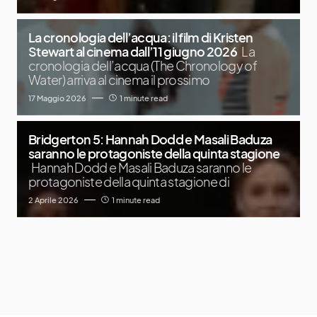
La cronologia dell’acqua: il film di Kristen
Stewart al cinema dall’11 giugno 2026
La
cronologia dell’acqua (The Chronology of
Water) arriva al cinema il prossimo
17 Maggio 2026
1 minute read
Bridgerton 5: Hannah Dodd e Masali Baduza
saranno le protagoniste della quinta stagione
Hannah Dodd e Masali Baduza saranno le
protagoniste della quinta stagione di
2 Aprile 2026
1 minute read