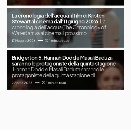
La cronologia dell’acqua: il film di Kristen
Stewart al cinema dall’11 giugno 2026
La
cronologia dell’acqua (The Chronology of
Water) arriva al cinema il prossimo
17 Maggio 2026
1 minute read
Bridgerton 5: Hannah Dodd e Masali Baduza
saranno le protagoniste della quinta stagione
Hannah Dodd e Masali Baduza saranno le
protagoniste della quinta stagione di
2 Aprile 2026
1 minute read