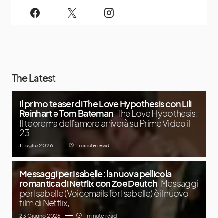
The Latest
Il primo teaser di The Love Hypothesis con Lili
Reinhart e Tom Bateman
The Love Hypothesis:
Il teorema dell’amore arriverà su Prime Video il
23
1 Luglio 2026
1 minute read
Messaggi per Isabelle: la nuova pellicola
romantica di Netflix con Zoe Deutch
Messaggi
per Isabelle (Voicemails for Isabelle) è il nuovo
film di Netflix,
23 Giugno 2026
1 minute read