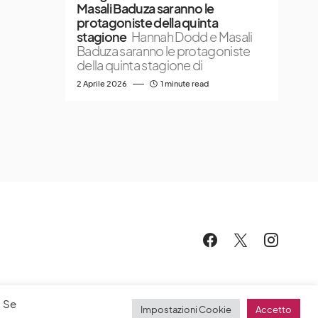
Masali Baduza saranno le
protagoniste della quinta
stagione
Hannah Dodd e Masali
Baduza saranno le protagoniste
della quinta stagione di
2 Aprile 2026
1 minute read
. Se
Impostazioni Cookie
Accetto