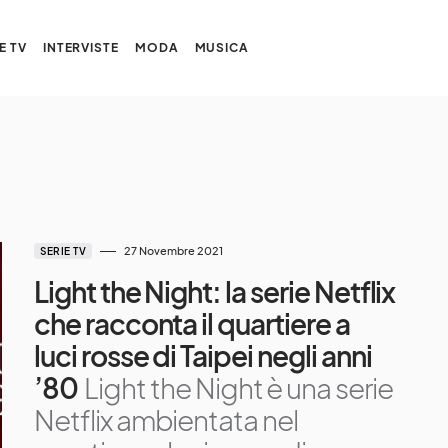
E TV
INTERVISTE
MODA
MUSICA
27 Novembre 2021
SERIE TV
Light the Night: la serie Netflix
che racconta il quartiere a
luci rosse di Taipei negli anni
’80
Light the Night è una serie
Netflix ambientata nel