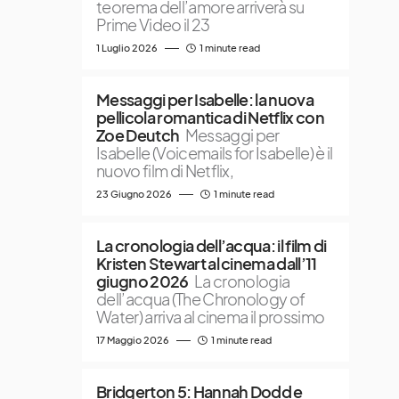
teorema dell’amore arriverà su
Prime Video il 23
1 Luglio 2026
1 minute read
Messaggi per Isabelle: la nuova
pellicola romantica di Netflix con
Zoe Deutch
Messaggi per
Isabelle (Voicemails for Isabelle) è il
nuovo film di Netflix,
23 Giugno 2026
1 minute read
La cronologia dell’acqua: il film di
Kristen Stewart al cinema dall’11
giugno 2026
La cronologia
dell’acqua (The Chronology of
Water) arriva al cinema il prossimo
17 Maggio 2026
1 minute read
Bridgerton 5: Hannah Dodd e