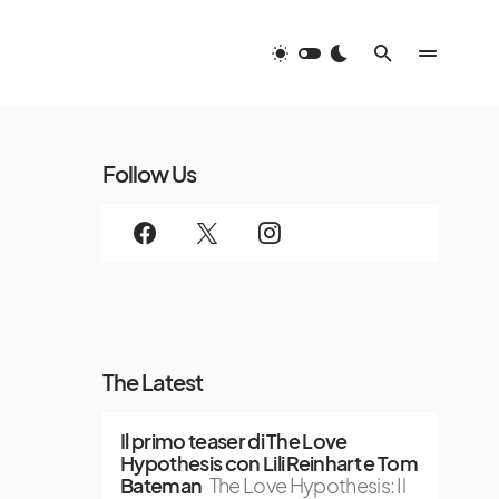
Follow Us
The Latest
Il primo teaser di The Love
Hypothesis con Lili Reinhart e Tom
Bateman
The Love Hypothesis: Il