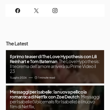
The Latest
Il primo teaser di The Love Hypothesis con Lili
Reinhart e Tom Bateman
The Love Hypothesis:
Il teorema dell’amore arriverà su Prime Video il
23
1 Luglio 2026
1 minute read
Messaggi per Isabelle: la nuova pellicola
romantica di Netflix con Zoe Deutch
Messaggi
per Isabelle (Voicemails for Isabelle) è il nuovo
film di Netflix,