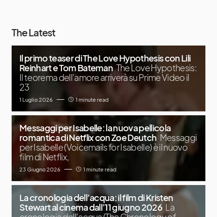
The Latest
Il primo teaser di The Love Hypothesis con Lili
Reinhart e Tom Bateman
The Love Hypothesis:
Il teorema dell’amore arriverà su Prime Video il
23
1 Luglio 2026
1 minute read
Messaggi per Isabelle: la nuova pellicola
romantica di Netflix con Zoe Deutch
Messaggi
per Isabelle (Voicemails for Isabelle) è il nuovo
film di Netflix,
23 Giugno 2026
1 minute read
La cronologia dell’acqua: il film di Kristen
Stewart al cinema dall’11 giugno 2026
La
cronologia dell’acqua (The Chronology of