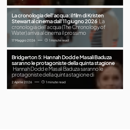
La cronologia dell’acqua: il film di Kristen
Stewart al cinema dall’11 giugno 2026
La
cronologia dell’acqua (The Chronology of
Water) arriva al cinema il prossimo
17 Maggio 2026
1 minute read
Bridgerton 5: Hannah Dodd e Masali Baduza
saranno le protagoniste della quinta stagione
Hannah Dodd e Masali Baduza saranno le
protagoniste della quinta stagione di
2 Aprile 2026
1 minute read