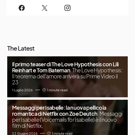
The Latest
Il primo teaser di The Love Hypothesis con Lili
Reinhart e Tom Bateman
The Love Hypothesis:
Il teorema dell’amore arriverà su Prime Video il
23
1 Luglio 2026
1 minute read
Messaggi per Isabelle: la nuova pellicola
romantica di Netflix con Zoe Deutch
Messaggi
per Isabelle (Voicemails for Isabelle) è il nuovo
film di Netflix,
23 Giugno 2026
1 minute read