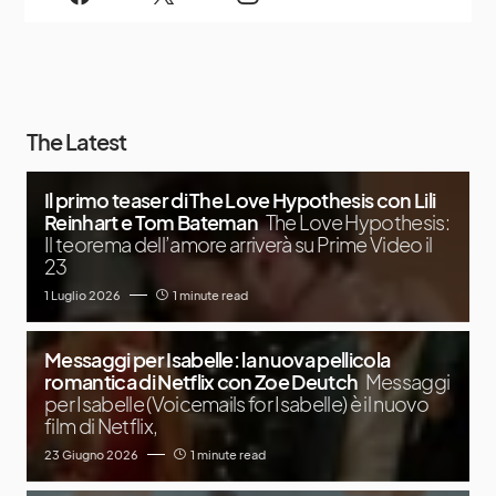
The Latest
Il primo teaser di The Love Hypothesis con Lili
Reinhart e Tom Bateman
The Love Hypothesis:
Il teorema dell’amore arriverà su Prime Video il
23
1 Luglio 2026
1 minute read
Messaggi per Isabelle: la nuova pellicola
romantica di Netflix con Zoe Deutch
Messaggi
per Isabelle (Voicemails for Isabelle) è il nuovo
film di Netflix,
23 Giugno 2026
1 minute read