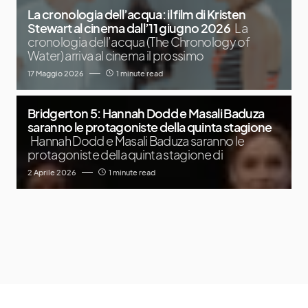
La cronologia dell’acqua: il film di Kristen
Stewart al cinema dall’11 giugno 2026
La
cronologia dell’acqua (The Chronology of
Water) arriva al cinema il prossimo
17 Maggio 2026
1 minute read
Bridgerton 5: Hannah Dodd e Masali Baduza
saranno le protagoniste della quinta stagione
Hannah Dodd e Masali Baduza saranno le
protagoniste della quinta stagione di
2 Aprile 2026
1 minute read